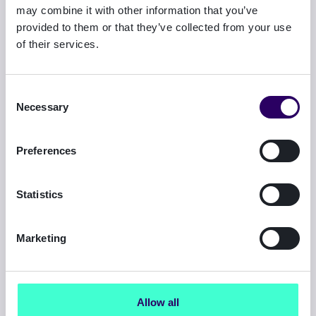
may combine it with other information that you’ve
provided to them or that they’ve collected from your use
of their services.
Signicat Mint
Consent
Suunnittele, rakenna ja ota nopeasti käyttöön
Necessary
Selection
KYC/KYB-prosesseja no-code-visuaalieditorilla.
Preferences
Statistics
Marketing
eID Hub
Vahvista henkilöllisyys kansallisilla eID-
tunnisteilla, kuten BankID tai MitID.
Allow all