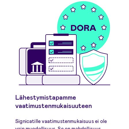
Lähestymistapamme
vaatimustenmukaisuuteen
Signicatille vaatimustenmukaisuus ei ole
vain muodollisuus. Se on mahdollisuus