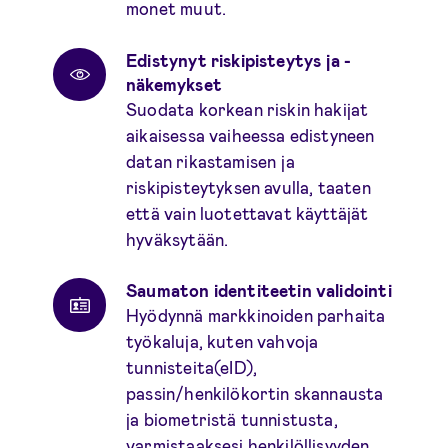
monet muut.
Edistynyt riskipisteytys ja -
näkemykset
Suodata korkean riskin hakijat
aikaisessa vaiheessa edistyneen
datan rikastamisen ja
riskipisteytyksen avulla, taaten
että vain luotettavat käyttäjät
hyväksytään.
Saumaton identiteetin validointi
Hyödynnä markkinoiden parhaita
työkaluja, kuten vahvoja
tunnisteita(eID),
passin/henkilökortin skannausta
ja biometristä tunnistusta,
varmistaaksesi henkilöllisyyden