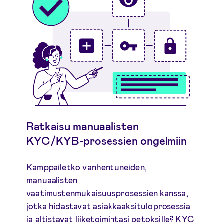
Ratkaisu manuaalisten
KYC/KYB-prosessien ongelmiin
Kamppailetko vanhentuneiden,
manuaalisten
vaatimustenmukaisuusprosessien kanssa,
jotka hidastavat asiakkaaksituloprosessia
ja altistavat liiketoimintasi petoksille? KYC