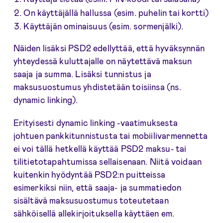
On käyttäjällä hallussa (esim. puhelin tai kortti)
Käyttäjän ominaisuus (esim. sormenjälki).
Näiden lisäksi PSD2 edellyttää, että hyväksynnän
yhteydessä kuluttajalle on näytettävä maksun
saaja ja summa. Lisäksi tunnistus ja
maksusuostumus yhdistetään toisiinsa (ns.
dynamic linking).
Erityisesti dynamic linking -vaatimuksesta
johtuen pankkitunnistusta tai mobiilivarmennetta
ei voi tällä hetkellä käyttää PSD2 maksu- tai
tilitietotapahtumissa sellaisenaan. Niitä voidaan
kuitenkin hyödyntää PSD2:n puitteissa
esimerkiksi niin, että saaja- ja summatiedon
sisältävä maksusuostumus toteutetaan
sähköisellä allekirjoituksella käyttäen em.