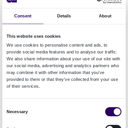
tunnistusta voitaisiin hyödyntää PSD2-
maailmassa?
Jos verkkopankki- ja
Consent
Details
About
mobiilivarmennetunnistusta voitaisiin käyttää
nykyisessä muodossaan niin, että PSD2-
sidonnaiseen maksuun tai tilitietoon liittyvä
This website uses cookies
tunnistus ja maksusuostumus erotetaan
We use cookies to personalise content and ads, to
toisistaan. Näin tunnistus tehtäisiin samalla
provide social media features and to analyse our traffic.
menetelmällä kuin missä tahansa ”ei maksuihin
We also share information about your use of our site with
liittyvässä” palvelussa ja sen jälkeen samassa
our social media, advertising and analytics partners who
istunnossa käyttäjä vahvistaa maksun
may combine it with other information that you’ve
tunnistautuneena. Esimerkiksi
provided to them or that they’ve collected from your use
of their services.
luottokorttimaksun yhteydessä tunnistus ja
maksusuostumus voitaisiin eriyttää myös eri
istuntoihin jopa viikon päähän toisistaan (ns.
Consent
decoupled authentication) niin, että tunnistus
Necessary
Selection
hoidetaan verkkopankki- ja
mobiilivarmennetunnistuksella.