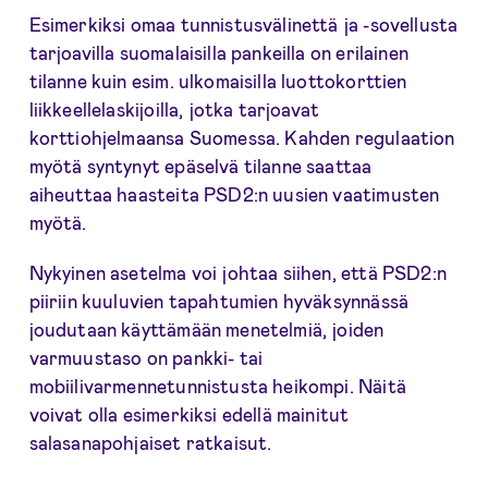
Esimerkiksi omaa tunnistusvälinettä ja -sovellusta
tarjoavilla suomalaisilla pankeilla on erilainen
tilanne kuin esim. ulkomaisilla luottokorttien
liikkeellelaskijoilla, jotka tarjoavat
korttiohjelmaansa Suomessa. Kahden regulaation
myötä syntynyt epäselvä tilanne saattaa
aiheuttaa haasteita PSD2:n uusien vaatimusten
myötä.
Nykyinen asetelma voi johtaa siihen, että PSD2:n
piiriin kuuluvien tapahtumien hyväksynnässä
joudutaan käyttämään menetelmiä, joiden
varmuustaso on pankki- tai
mobiilivarmennetunnistusta heikompi. Näitä
voivat olla esimerkiksi edellä mainitut
salasanapohjaiset ratkaisut.