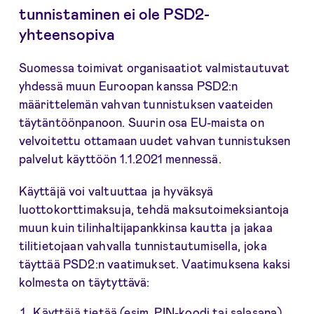
tunnistaminen ei ole PSD2-
yhteensopiva
Suomessa toimivat organisaatiot valmistautuvat
yhdessä muun Euroopan kanssa PSD2:n
määrittelemän vahvan tunnistuksen vaateiden
täytäntöönpanoon. Suurin osa EU-maista on
velvoitettu ottamaan uudet vahvan tunnistuksen
palvelut käyttöön 1.1.2021 mennessä.
Käyttäjä voi valtuuttaa ja hyväksyä
luottokorttimaksuja, tehdä maksutoimeksiantoja
muun kuin tilinhaltijapankkinsa kautta ja jakaa
tilitietojaan vahvalla tunnistautumisella, joka
täyttää PSD2:n vaatimukset. Vaatimuksena kaksi
kolmesta on täytyttävä:
Käyttäjä tietää (esim. PIN-koodi tai salasana)