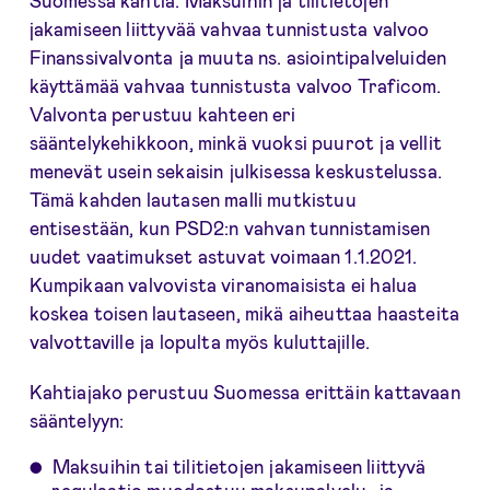
jakamiseen liittyvää vahvaa tunnistusta valvoo
Finanssivalvonta ja muuta ns. asiointipalveluiden
käyttämää vahvaa tunnistusta valvoo Traficom.
Valvonta perustuu kahteen eri
sääntelykehikkoon, minkä vuoksi puurot ja vellit
menevät usein sekaisin julkisessa keskustelussa.
Tämä kahden lautasen malli mutkistuu
entisestään, kun PSD2:n vahvan tunnistamisen
uudet vaatimukset astuvat voimaan 1.1.2021.
Kumpikaan valvovista viranomaisista ei halua
koskea toisen lautaseen, mikä aiheuttaa haasteita
valvottaville ja lopulta myös kuluttajille.
Kahtiajako perustuu Suomessa erittäin kattavaan
sääntelyyn:
Maksuihin tai tilitietojen jakamiseen liittyvä