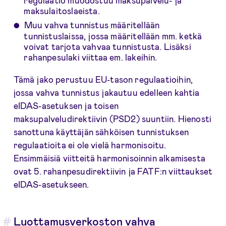
regulaatio muodostuu maksupalvelu- ja
maksulaitoslaeista.
Muu vahva tunnistus määritellään
tunnistuslaissa, jossa määritellään mm. ketkä
voivat tarjota vahvaa tunnistusta. Lisäksi
rahanpesulaki viittaa em. lakeihin.
Tämä jako perustuu EU-tason regulaatioihin,
jossa vahva tunnistus jakautuu edelleen kahtia
eIDAS-asetuksen ja toisen
maksupalveludirektiivin (PSD2) suuntiin. Hienosti
sanottuna käyttäjän sähköisen tunnistuksen
regulaatioita ei ole vielä harmonisoitu.
Ensimmäisiä viitteitä harmonisoinnin alkamisesta
ovat 5. rahanpesudirektiivin ja FATF:n viittaukset
eIDAS-asetukseen.
Luottamusverkoston vahva