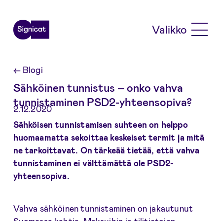
Skip to main content
Valikko
←
Blogi
Sähköinen tunnistus – onko vahva
tunnistaminen PSD2-yhteensopiva?
2.12.2020
Sähköisen tunnistamisen suhteen on helppo
huomaamatta sekoittaa keskeiset termit ja mitä
ne tarkoittavat. On tärkeää tietää, että vahva
tunnistaminen ei välttämättä ole PSD2-
yhteensopiva.
Vahva sähköinen tunnistaminen on jakautunut
Suomessa kahtia. Maksuihin ja tilitietojen