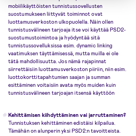
mobiilikäyttöisten tunnistussovellusten
suostumukseen liittyvät toiminnot ovat
luottamusverkoston ulkopuolella. Näin ollen
tunnistusvälineen tarjoaja itse voi käyttää PSD2-
suostumustoimintoa ja hyödyntää sitä
tunnistussovelluksissa esim. dynamic linking
vaatimuksen täyttämisessä, mutta muilla ei ole
tätä mahdollisuutta. Jos nämä rajapinnat
siirrettäisiin luottamusverkoston piiriin, niin esim.
luottokorttitapahtumien saajan ja summan
esittäminen voitaisiin avata myös muiden kuin
tunnistusvälineen tarjoajan itsensä käyttöön
Kehittämisen kiihdyttäminen vai jarruttaminen?
Tunnistuksen kehittäminen edistäisi kilpailua.
Tämähän on alunperin yksi PSD2:n tavoitteista.