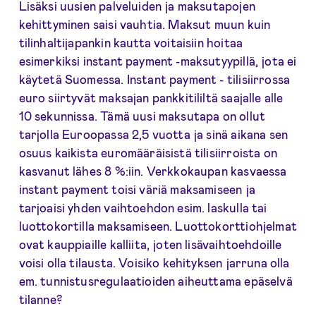
Lisäksi uusien palveluiden ja maksutapojen
kehittyminen saisi vauhtia. Maksut muun kuin
tilinhaltijapankin kautta voitaisiin hoitaa
esimerkiksi instant payment -maksutyypillä, jota ei
käytetä Suomessa. Instant payment - tilisiirrossa
euro siirtyvät maksajan pankkitililtä saajalle alle
10 sekunnissa. Tämä uusi maksutapa on ollut
tarjolla Euroopassa 2,5 vuotta ja sinä aikana sen
osuus kaikista euromääräisistä tilisiirroista on
kasvanut lähes 8 %:iin. Verkkokaupan kasvaessa
instant payment toisi väriä maksamiseen ja
tarjoaisi yhden vaihtoehdon esim. laskulla tai
luottokortilla maksamiseen. Luottokorttiohjelmat
ovat kauppiaille kalliita, joten lisävaihtoehdoille
voisi olla tilausta. Voisiko kehityksen jarruna olla
em. tunnistusregulaatioiden aiheuttama epäselvä
tilanne?