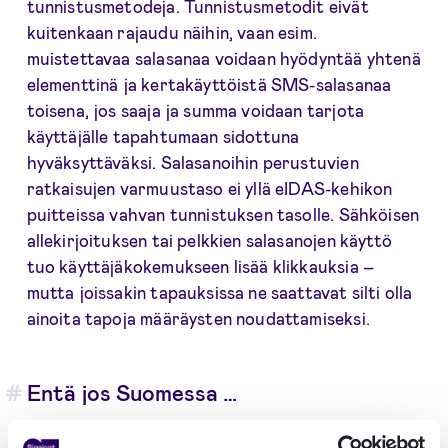
tunnistusmetodeja. Tunnistusmetodit eivät
kuitenkaan rajaudu näihin, vaan esim.
muistettavaa salasanaa voidaan hyödyntää yhtenä
elementtinä ja kertakäyttöistä SMS-salasanaa
toisena, jos saaja ja summa voidaan tarjota
käyttäjälle tapahtumaan sidottuna
hyväksyttäväksi. Salasanoihin perustuvien
ratkaisujen varmuustaso ei yllä eIDAS-kehikon
puitteissa vahvan tunnistuksen tasolle. Sähköisen
allekirjoituksen tai pelkkien salasanojen käyttö
tuo käyttäjäkokemukseen lisää klikkauksia –
mutta joissakin tapauksissa ne saattavat silti olla
ainoita tapoja määräysten noudattamiseksi.
Entä jos Suomessa …
… Traficomin valvonnan alle kuuluvaa vahvaa