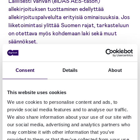
Laillisesti vahvan (eIDAS AES-tason)
allekirjoituksen tuottaminen edellyttää
allekirjoituspalvelulta erityisiä ominaisuuksia. Jos
liiketoimintasi ylittää Suomen rajat, tarkasteluun
on otettava myös kohdemaan laki sekä muut
säännökset.
Mikäli yrityksesi toimii finanssi-, energia- tai
kiinteistöalalla, terveydenhuollossa tai
Consent
Details
About
lakipalveluissa, on erityisen tärkeää noudattaa
eIDAS-säädöksiä. Allekirjoituksessa käytetty
tunnistusmenetelmä on usein suoraan liitoksissa
This website uses cookies
asiakkaan tuntemisen, rahanpesun estämisen sekä
We use cookies to personalise content and ads, to
tosiasiallisten edunsaajien tunnistamisen
provide social media features and to analyse our traffic.
vaatimuksiin.
We also share information about your use of our site with
our social media, advertising and analytics partners who
Kansainvälinen asianajotoimisto Bird & Bird
may combine it with other information that you’ve
kokosi Signicatin pyynnöstä sähköisiin
provided to them or that they’ve collected from your use