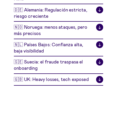
🇩🇪 Alemania: Regulación estricta,
↓
riesgo creciente
🇳🇴 Noruega: menos ataques, pero
↓
más precisos
🇳🇱 Países Bajos: Confianza alta,
↓
baja visibilidad
🇸🇪 Suecia: el fraude traspasa el
↓
onboarding
🇬🇧 UK: Heavy losses, tech exposed
↓