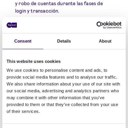
y robo de cuentas durante las fases de
login y transacción.
✔
Impacto en el negocio
: Mayor presión
sobre la banca, fintech y pagos
instantáneos.
Consent
Details
About
✔
Nivel de preparación
: Alta
capacitación, pero defensas reactivas.
This website uses cookies
We use cookies to personalise content and ads, to
✔
Recomendaciones estratégicas
para el
provide social media features and to analyse our traffic.
ecosistema español de identidad y pagos.
We also share information about your use of our site with
our social media, advertising and analytics partners who
may combine it with other information that you’ve
provided to them or that they’ve collected from your use
Las cifras en España
of their services.
Las empresas españolas informan