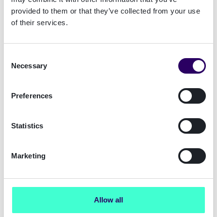
del mundo, sin intervención humana.
provided to them or that they’ve collected from your use
of their services.
Nuestras soluciones son como un menú a
la carta. Elige los métodos de verificación
de identidad que se ajusten a tus
Consent
necesidades y nivel de seguridad:
Necessary
Selection
Identidades electrónicas (eIDs)
↓
Preferences
Verificación Biométrica y de
↓
Statistics
Documentos de Identificación
(eIDV)
Marketing
Fuentes de Datos de Riesgo e
↓
Identidad
Monitorización automática de
↓
Allow all
datos