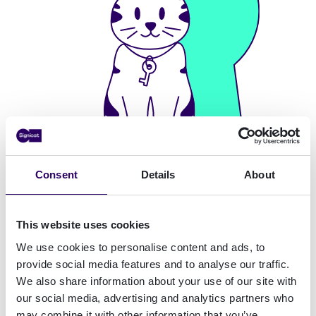
Consent
Details
About
Métodos de verificación de
identidad
This website uses cookies
La comprobación de identidad trata de
We use cookies to personalise content and ads, to
provide social media features and to analyse our traffic.
encontrar evidencia de si una persona es
We also share information about your use of our site with
quien dice ser. Signicat proporciona
our social media, advertising and analytics partners who
métodos para lograrlo en cualquier parte
may combine it with other information that you’ve