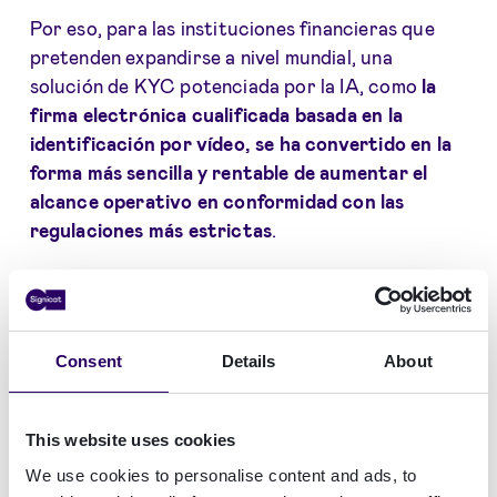
Por eso, para las instituciones financieras que
pretenden expandirse a nivel mundial, una
solución de KYC potenciada por la IA, como
la
firma electrónica cualificada basada en la
identificación por vídeo, se ha convertido en la
forma más sencilla y rentable de aumentar el
alcance operativo en conformidad con las
regulaciones más estrictas
.
Además, cuando los bancos o las entidades
financieras no cumplen con sus obligaciones en
materia de KYC, se exponen a cuantiosas multas
Consent
Details
About
y sanciones. En 2020, se impusieron en todo el
mundo aproximadamente
20 mil millones de euros
en multas a bancos y entidades financieras por
This website uses cookies
sus incumplimientos en materia de KYC
.
We use cookies to personalise content and ads, to