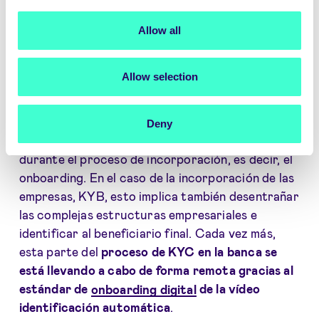
general de las funciones principales y las
Allow all
tendencias emergentes en la industria. Además,
los procesos KYC varían en función del ámbito de
negocio y de las normas KYC específicas que
Allow selection
pueda requerir el banco central de cada país.
No obstante,
el pilar central de KYC es la
Deny
validación de la autenticidad de un nuevo cliente
durante el proceso de incorporación, es decir, el
onboarding. En el caso de la incorporación de las
empresas, KYB, esto implica también desentrañar
las complejas estructuras empresariales e
identificar al beneficiario final. Cada vez más,
esta parte del
proceso de KYC en la banca se
está llevando a cabo de forma remota gracias al
estándar de
onboarding digital
de la vídeo
identificación automática
.