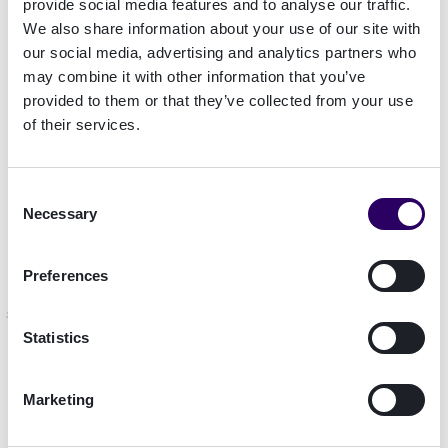
provide social media features and to analyse our traffic.
Mantener un estricto cumplimiento de la
We also share information about your use of our site with
normativa KYC en banca es casi obligatorio para
our social media, advertising and analytics partners who
ofrecer unos servicios digitales cómodos,
may combine it with other information that you’ve
prácticos y seguros tanto para el cliente como
provided to them or that they’ve collected from your use
para el banco y, además, es necesario para
evitar
of their services.
enormes sanciones económicas,
así como el
costoso
daño a la reputación
asociado a los
escándalos de blanqueo de capitales. En pocas
Consent
Necessary
palabras, esta es la razón por la que el KYC es
Selection
tan importante para los bancos.
Preferences
El proceso KYC bancario: la
Statistics
verificación de identidad
Los procesos de KYC para los proveedores de
Marketing
servicios bancarios y financieros son muy
complejos, pero podemos simplificar una visión