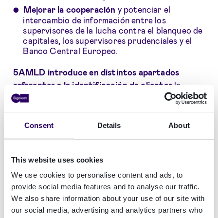
Mejorar
la cooperación
y potenciar el
intercambio de información entre los
supervisores de la lucha contra el blanqueo de
capitales, los supervisores prudenciales y el
Banco Central Europeo.
5AMLD introduce en distintos apartados
referentes a la identificación de clientes
la
regulación europea
de servicios de confianza
920/2014,
eIDAS
, y delega en ella y en los
servicios de confianza electrónica la capacidad
Consent
Details
About
para identificar a nuevos clientes.
eIDAS
entró en vigor en Julio 2016 y cuenta con
This website uses cookies
un background técnico y especificaciones
We use cookies to personalise content and ads, to
concretas sobre las soluciones de identificación
provide social media features and to analyse our traffic.
electrónica; un marco de trabajo técnico de
We also share information about your use of our site with
validación de soluciones.
our social media, advertising and analytics partners who