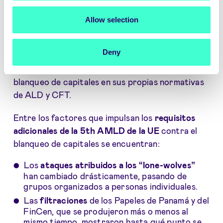
Esto es exactamente lo que la UE establece en la
5AMLD de la UE, adoptada en abril de 2018 por
Allow selection
el Parlamento Europeo poco después de aprobar
la 4MLD. Desde enero de 2020, el Reino Unido y
Deny
los miembros de la UE comenzaron a integrar los
requisitos de la quinta directiva sobre el
blanqueo de capitales en sus propias normativas
de ALD y CFT.
Entre los factores que impulsan los
requisitos
adicionales de la 5th AMLD
de la UE
contra el
blanqueo de capitales se encuentran:
Los
ataques atribuidos a los “lone-wolves”
han cambiado drásticamente, pasando de
grupos organizados a personas individuales.
Las
filtraciones
de los Papeles de Panamá y del
FinCen, que se produjeron más o menos al
mismo tiempo, mostraron hasta
qué punto se