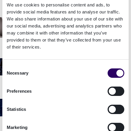
We use cookies to personalise content and ads, to
provide social media features and to analyse our traffic.
We also share information about your use of our site with
Blog post
our social media, advertising and analytics partners who
Diferencia entre firma electrónica
may combine it with other information that you’ve
cualificada y avanzada
provided to them or that they’ve collected from your use
of their services.
Blog post
Consent
Autenticación: qué es y nuevos
Necessary
Selection
métodos de autenticación digital
Preferences
Blog post
Prevención y gestión de fraude:
Statistics
innovación tecnológica como mejor
aliado
Marketing