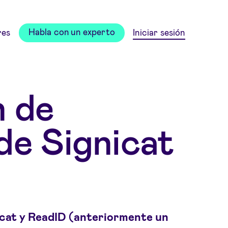
Habla con un experto
res
Iniciar sesión
n de
de Signicat
icat y ReadID (anteriormente un