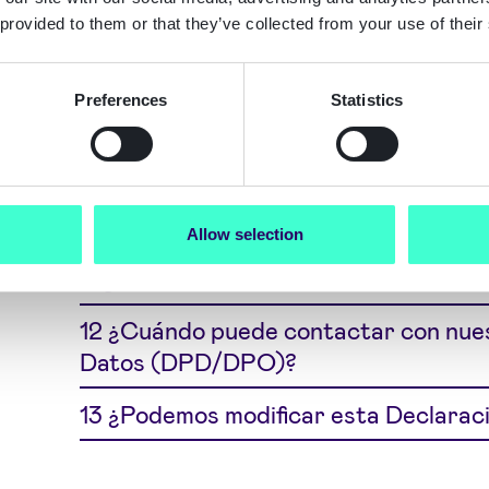
7 ¿Por qué y con qué base trata Sig
 provided to them or that they’ve collected from your use of their
8 ¿Durante cuánto tiempo conserva S
personales?
Preferences
Statistics
9 ¿Transfiere Signicat ReadID sus dat
países fuera de la UE?
10 ¿Están seguros mis datos?
Allow selection
11 ¿Cuáles son sus derechos?
12 ¿Cuándo puede contactar con nue
Datos (DPD/DPO)?
13 ¿Podemos modificar esta Declarac