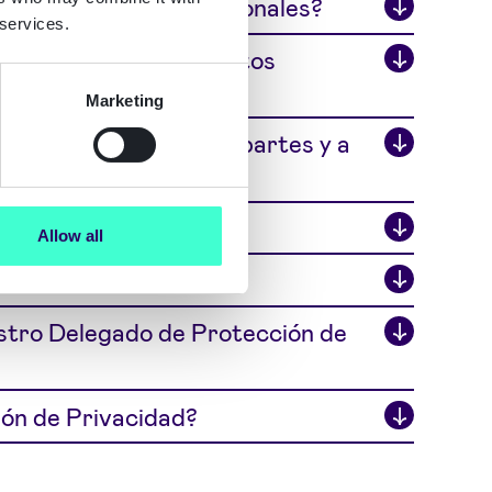
↓
nicat ReadID datos personales?
 services.
↓
ignicat ReadID sus datos
Marketing
↓
os personales a otras partes y a
↓
Allow all
↓
↓
stro Delegado de Protección de
↓
ión de Privacidad?