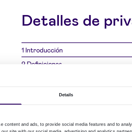
Detalles de pri
1 Introducción
2 Definiciones
3 ¿De quiénes trata datos personales
4 ¿Quién es responsable del tratamie
Details
5 ¿Qué datos personales trata Signi
6 ¿Cómo obtiene Signicat ReadID sus
e content and ads, to provide social media features and to analy
 our site with our social media, advertising and analytics partn