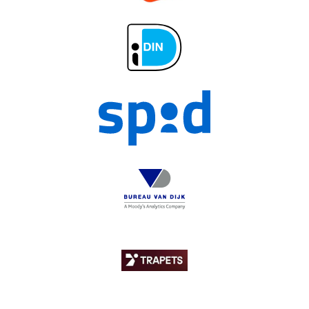
Bv D
Trapets1