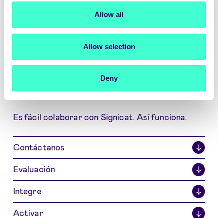
Allow all
Allow selection
Comience como socio proveedor de
Deny
datos
Es fácil colaborar con Signicat. Así funciona.
Contáctanos
↓
Evaluación
↓
Integre
↓
Activar
↓