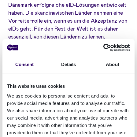
Dänemark erfolgreiche eID-Lösungen entwickelt
haben. Die skandinavischen Länder nehmen eine
Vorreiterrolle ein, wenn es um die Akzeptanz von
eIDs geht. Für den Rest der Welt ist es daher
essenziell, von diesen Ländern zu lernen.
In dieser Fallstudie erfahren Sie:
Consent
Details
About
Die zahlreichen Vorteile eines erfolgreichen
eID-Systems
Wie Sie eine eID-Lösung sicher und
This website uses cookies
vertrauenswürdig umsetzen
We use cookies to personalise content and ads, to
provide social media features and to analyse our traffic.
We also share information about your use of our site with
Lesen Sie das Whitepaper: Elektronische
our social media, advertising and analytics partners who
Identitätsprogramme für Banken
may combine it with other information that you’ve
Jetzt herunterladen
provided to them or that they’ve collected from your use