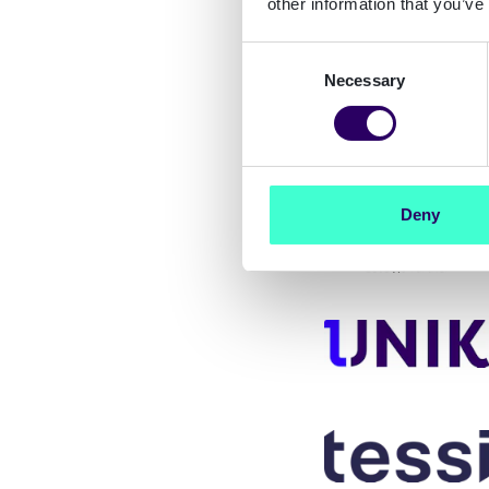
other information that you’ve
Consent
Qvik
Necessary
Selection
Deny
EG
Unik