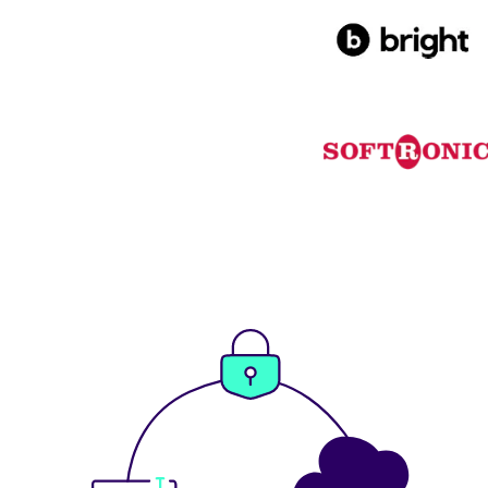
Bright
Softronic w 1