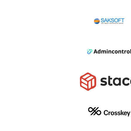
Tessi
Saksoft thumb
Admincontrol FCA9 Sipox
Stacc1
Crosskey