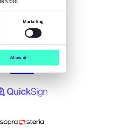
 services.
Marketing
der dark 2x
Allow all
ker