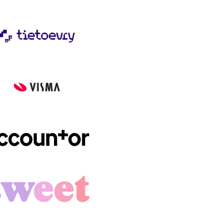
ria 300px
y
r
dient1