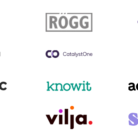
Servinform
Sopra ste
Tieto Evr
Catalyst One
Visma
Knowit svg
Accounto
Vilja Logo Brown 2 0
Sweetgra