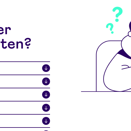
er
ten?
↓
↓
↓
↓
↓