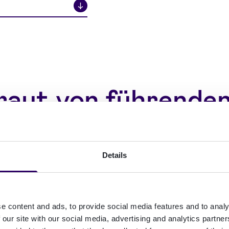
↓
raut von führenden
Anbietern
Details
e content and ads, to provide social media features and to analy
 our site with our social media, advertising and analytics partn