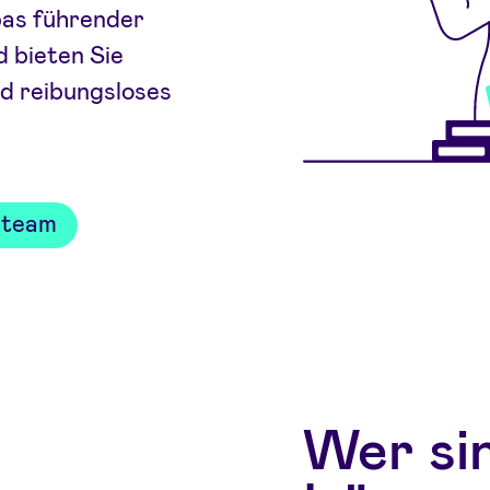
pas führender
d bieten Sie
nd reibungsloses
rteam
Wer si