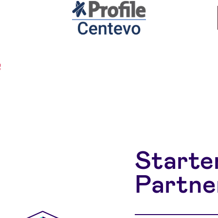
Centevo
Trapets1
Starten
Partne