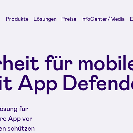
Produkte
Lösungen
Preise
InfoCenter/Media
E
heit für mobi
it App Defend
lösung für
hre App vor
en schützen