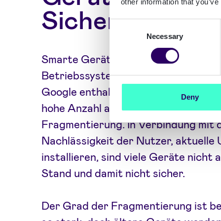
other information that you’ve
Sicherheitslüc
Consent
Necessary
Selection
Smarte Geräte sind nicht sicher. Die
Betriebssysteme iOS von Apple und
Google enthalten Schwachstellen. I
Deny
hohe Anzahl an Android-Geräten füh
Fragmentierung. In Verbindung mit 
Nachlässigkeit der Nutzer, aktuelle
installieren, sind viele Geräte nicht
Stand und damit nicht sicher.
Der Grad der Fragmentierung ist be