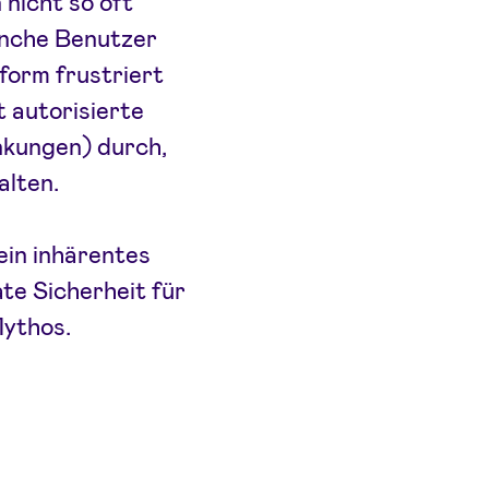
 nicht so oft
Manche Benutzer
form frustriert
t autorisierte
kungen) durch,
alten.
ein inhärentes
te Sicherheit für
Mythos.