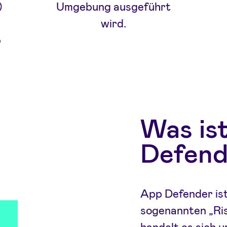
)
Umgebung ausgeführt
wird.
p
Was is
Defend
App Defender ist
sogenannten „Ris
handelt es sich 