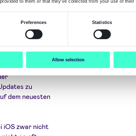
 provided to them or that they’ve collected from your use of their
ken
Preferences
Statistics
 Android von
nsbesondere die
Allow selection
rt zu
der
 Updates zu
 auf dem neuesten
i iOS zwar nicht