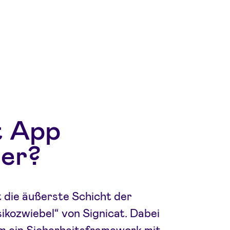
t App
er?
 die äußerste Schicht der
ikozwiebel“ von Signicat. Dabei
um ein Sicherheitsframework mit