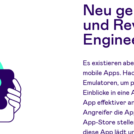
Neu ge
und Re
Engine
Es existieren ab
mobile Apps. Ha
Emulatoren, um p
Einblicke in eine
App effektiver a
Angreifer die App
App-Store stell
diese App lädt un