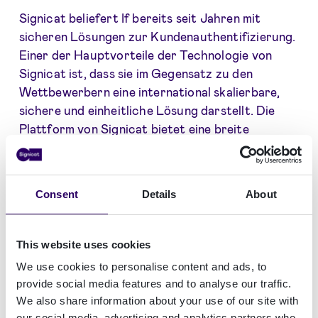
Signicat beliefert If bereits seit Jahren mit
sicheren Lösungen zur Kundenauthentifizierung.
Einer der Hauptvorteile der Technologie von
Signicat ist, dass sie im Gegensatz zu den
Wettbewerbern eine international skalierbare,
sichere und einheitliche Lösung darstellt. Die
Plattform von Signicat bietet eine breite
Abdeckung von digitalen Identitäts- und
elektronischen Unterschriftsdiensten in ganz
Europa, unter Einhaltung strenger gesetzlicher
Consent
Details
About
Anforderungen. Der Einsatz digitaler Identitäten
für sichere Kundenanmeldungen unterstützt
Unternehmen wie If beim Risikomanagement, bei
This website uses cookies
der Betrugsbekämpfung und beim Aufbau von
We use cookies to personalise content and ads, to
Vertrauen bei Internet-Kunden.
provide social media features and to analyse our traffic.
We also share information about your use of our site with
"Seitdem wir die Authentifizierungsdienste von
our social media, advertising and analytics partners who