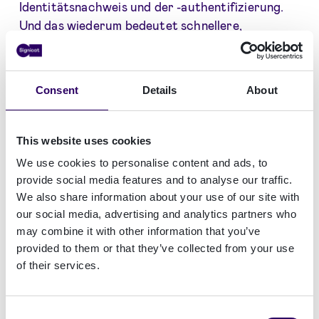
Identitätsnachweis und der -authentifizierung.
Und das wiederum bedeutet schnellere,
nahtlosere und sicherere Dienstleistungen,
sowohl für Reisende als auch für die Flughäfen
selbst.
Consent
Details
About
Ein weiterer bemerkenswerter Fortschritt bei
der biometrischen Technologie ist die Video-
This website uses cookies
Identifikation. Traditionell wurde die
We use cookies to personalise content and ads, to
Überprüfung von Reisepässen manuell von
provide social media features and to analyse our traffic.
Sicherheitspersonal oder
We also share information about your use of our site with
Einwanderungsbeamten am Flughafen
our social media, advertising and analytics partners who
durchgeführt, die das Dokument auf Echtheit
may combine it with other information that you’ve
überprüften. Die Biometrie verbessert diesen
provided to them or that they’ve collected from your use
Prozess und macht ihn gleichzeitig sicherer und
of their services.
effizienter. Die Technologie verifiziert die
Echtheit eines Reisepasses genau, erkennt
Consent
Manipulationen oder Fälschungen und reduziert