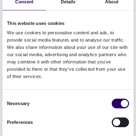
Consent
Details
About
Industriestandard entwickelt. Das betrifft z. B.
alle Kreditanträge einer Bank. Allerdings ist eine
durchgängige Digitalisierung erforderlich, um
This website uses cookies
den größtmöglichen Nutzen daraus zu ziehen.
We use cookies to personalise content and ads, to
Das Signieren mit einer eID, wie z. B. den
provide social media features and to analyse our traffic.
Bankausweisen des Finnish Trust Network,
We also share information about your use of our site with
ermöglicht eine vollständig digitale
our social media, advertising and analytics partners who
may combine it with other information that you’ve
Dokumentenverarbeitung”, sagt
Antti Harsunen
,
provided to them or that they’ve collected from your use
Signicat Country Manager für Finnland
.
of their services.
Neben der Möglichkeit einer rechtssicheren
elektronischen Unterschrift bietet Signicat den
Consent
Kunden von Aktia einen weiteren Service an - die
Necessary
Selection
sichere Authentifizierung. Dies vereinfacht die
Systemlandschaft erheblich und ermöglicht
Preferences
Aktia den Zugang zu allen digitalen Identitäts-
Tools, die die Bank für Kunden in ganz Europa