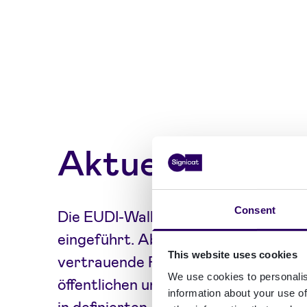
Aktueller Ausb
Consent
Die EUDI-Wallets werden ab Ende 2
eingeführt. Ab Ende 2027 gelten fü
This website uses cookies
vertrauende Parteien (Relying Parti
We use cookies to personalis
öffentlichen und privaten Sektor Ak
information about your use of
in definierten Anwendungsfällen. Die