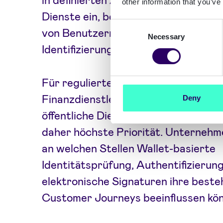
other information that you’ve
Dienste ein, bei denen eine starke A
Consent
von Benutzern oder eine gesetzlich
Necessary
Selection
Identifizierung von Benutzern erford
Für regulierte Branchen wie Banken
Finanzdienstleistungen, Zahlungsve
Deny
öffentliche Dienste hat die Complia
daher höchste Priorität. Unternehme
an welchen Stellen Wallet-basierte
Identitätsprüfung, Authentifizieru
elektronische Signaturen ihre best
Customer Journeys beeinflussen kö