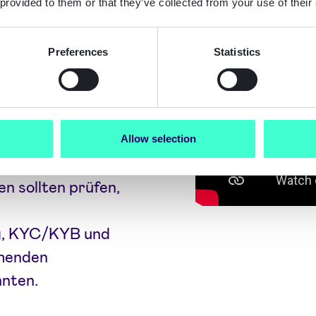
 provided to them or that they’ve collected from your use of their
uthentifizierung
 vorgeschriebene
Preferences
Statistics
erlich ist.
,
rkehr und
Allow selection
nce-Bereitschaft
n sollten prüfen,
ng, KYC/KYB und
ehenden
nnten.