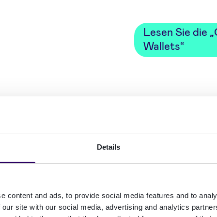
Lesen Sie die „
Wallets“
lick
Details
026 schrittweise
r bestimmte
es) im
e content and ads, to provide social media features and to analy
zeptanzpflichten
 our site with our social media, advertising and analytics partn
s schließt