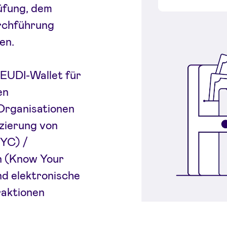
üfung, dem
rchführung
en.
 EUDI-Wallet für
en
Organisationen
izierung von
YC) /
n (Know Your
nd elektronische
raktionen