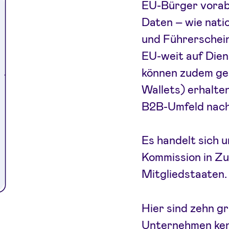
EU-Bürger vorab
Daten – wie nati
und Führerschein
EU-weit auf Dien
können zudem ges
Wallets) erhalte
B2B-Umfeld nach
Es handelt sich u
Kommission in Z
Mitgliedstaaten.
Hier sind zehn g
Unternehmen kenn