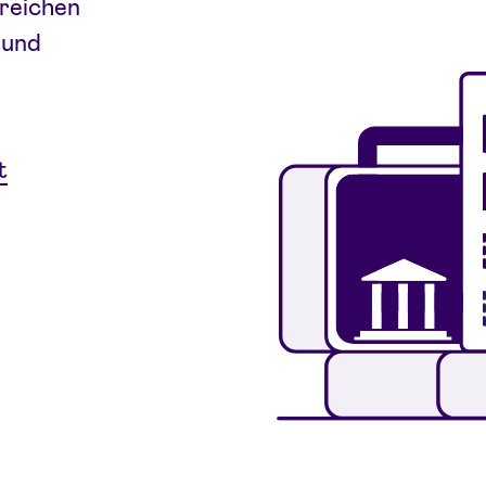
reichen
 und
t