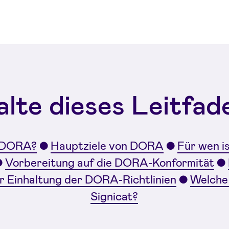
alte dieses Leitfad
t DORA?
●
Hauptziele von DORA
●
Für wen 
●
Vorbereitung auf die DORA-Konformität
●
ur Einhaltung der DORA-Richtlinien
●
Welche 
Signicat?