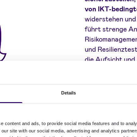
von IKT-beding
widerstehen und
führt strenge An
Risikomanagement
und Resilienztes
die Aufsicht un
Behörden.
Durch die Harmon
Details
gesamten EU stre
Sicherheit des F
Verbraucher zu s
e content and ads, to provide social media features and to analy
einer zunehmend 
 our site with our social media, advertising and analytics partn