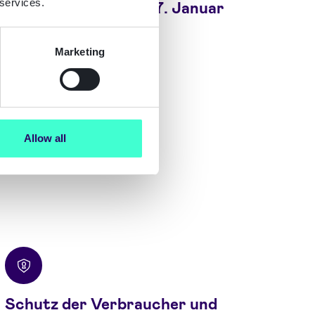
 services.
rdnung ist seit dem 17. Januar
Marketing
rordnung auf EUR-Lex.
Allow all
Schutz der Verbraucher und