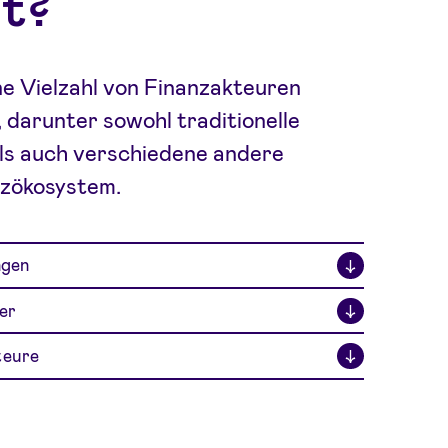
nt?
ne Vielzahl von Finanzakteuren
 darunter sowohl traditionelle
als auch verschiedene andere
nzökosystem.
ngen
↓
er
↓
teure
↓