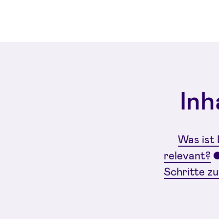
Inh
Was is
relevant?
Schritte z