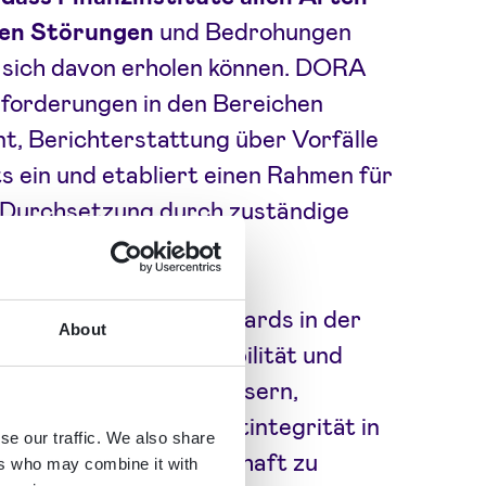
ten Störungen
und Bedrohungen
 sich davon erholen können. DORA
forderungen in den Bereichen
, Berichterstattung über Vorfälle
ts ein und etabliert einen Rahmen für
d Durchsetzung durch zuständige
isierung dieser Standards in der
About
bt DORA an, die Stabilität und
inanzsektors zu verbessern,
chützen und die Marktintegrität in
se our traffic. We also share
digitalisierten Landschaft zu
ers who may combine it with