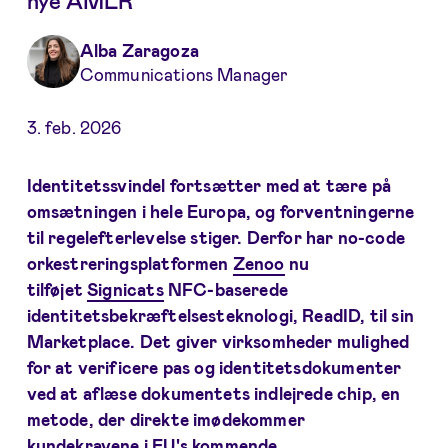
nye AMLR
Alba Zaragoza
Communications Manager
3. feb. 2026
Identitetssvindel fortsætter med at tære på
omsætningen i hele Europa, og forventningerne
til regelefterlevelse stiger. Derfor har no-code
orkestreringsplatformen
Zenoo
nu
tilføjet
Signicats
NFC-baserede
identitetsbekræftelsesteknologi, ReadID, til sin
Marketplace. Det giver virksomheder mulighed
for at verificere pas og identitetsdokumenter
ved at aflæse dokumentets indlejrede chip, en
metode, der direkte imødekommer
kundekravene i EU's kommende