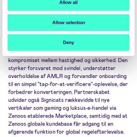
Allow all
virksomheder,
" siger James Brodhurst,
Partnerships Manager hos Signicat. "
Det ændrer
vi nu ved at gøre det nemt for enhver reguleret
Allow selection
virksomhed på Zenoos Marketplace øjeblikkeligt
at implementere det bedste forsvar, der findes.
"
Deny
For Zenoos kunder fjerner integrationen
kompromiset mellem hastighed og sikkerhed. Den
styrker forsvaret mod svindel, understøtter
overholdelse af AMLR og forvandler onboarding
til en simpel "tap-for-at-verificere"-oplevelse, der
forbedrer konverteringen. Partnerskabet
udvider også Signicats rækkevidde til nye
vertikaler som gaming og luksus-e-handel via
Zenoos etablerede Marketplace, samtidig med at
Zenoos globale kundebase får adgang til en
afgørende funktion for global regelefterlevelse.