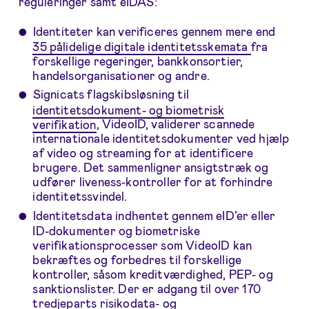
reguleringer samt eIDAS:
Identiteter kan verificeres gennem mere end
35 pålidelige digitale identitetsskemata
fra
forskellige regeringer, bankkonsortier,
handelsorganisationer og andre.
Signicats flagskibsløsning til
identitetsdokument- og biometrisk
verifikation
, VideoID, validerer scannede
internationale identitetsdokumenter ved hjælp
af video og streaming for at identificere
brugere. Det sammenligner ansigtstræk og
udfører liveness-kontroller for at forhindre
identitetssvindel.
Identitetsdata indhentet gennem eID’er eller
ID-dokumenter og biometriske
verifikationsprocesser som VideoID kan
bekræftes og forbedres til forskellige
kontroller, såsom kreditværdighed, PEP- og
sanktionslister. Der er adgang til over 170
tredjeparts risikodata- og