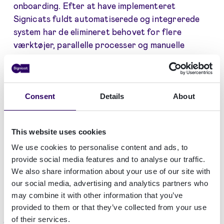
onboarding. Efter at have implementeret
Signicats fuldt automatiserede og integrerede
system har de elimineret behovet for flere
værktøjer, parallelle processer og manuelle
gennemgange. Dette har sparet tid,
omkostninger og ressourcer svarende til 40.000
timer af konsulenternes tid om året.
Consent
Details
About
–
– "Vores organisation har ændret sig
til det bedre med Signicat, da vi har
This website uses cookies
fjernet en stor administrativ byrde fra
We use cookies to personalise content and ads, to
vores medarbejdere."
provide social media features and to analyse our traffic.
We also share information about your use of our site with
IT Product Owner og Manager, HR-
our social media, advertising and analytics partners who
konsulentvirksomhed
may combine it with other information that you’ve
provided to them or that they’ve collected from your use
of their services.
Total Economic Impact™: