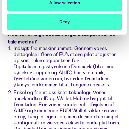
Allow selection
som er med til at forme den. Signicat er ikke en
passiv observatør – vi er en central aktør i
kernen af Europas nye digitale infrastruktur.
Deny
Hvorfor er Signicat den afgørende partner at
tale med nu?
Indsigt fra maskinrummet: Gennem vores
deltagelse i flere af EU's store pilotprojekter
og som teknologipartner for
Digitaliseringsstyrelsen i Danmark (bl.a. med
kørekort-appen og AltID) har vi en unik,
førstehåndsviden om, hvordan fremtidens
økosystem kommer til at fungere i praksis.
Enkel og fremtidssikret teknologi: Vores
anerkendte eID og Wallet Hub er bygget til
fremtiden. For vores kunder vil tilføjelsen af
AltID og kommende EUDI Wallets ikke kræve
en ny, tung integration, men derimod en simpel
konfiguration via vores eksisterende platform.
Det beskytter jeres investering og sikrer