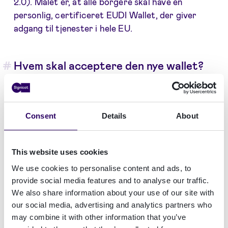
2.0). Målet er, at alle borgere skal have en
personlig, certificeret EUDI Wallet, der giver
adgang til tjenester i hele EU.
Hvem skal acceptere den nye wallet?
Lovgivningen er klar og præcis: Kravet om at
acceptere EUDI Wallet vil gælde for al offentlig
sektor, regulerede brancher som bank, finans,
Consent
Details
About
sundhed, energi og telekommunikation, samt for
de allerstørste onlineplatforme (f.eks. sociale
This website uses cookies
medier og markedspladser).
We use cookies to personalise content and ads, to
Det er afgørende at forstå omfanget af dette
provide social media features and to analyse our traffic.
krav: De omfattede virksomheder skal kunne
We also share information about your use of our site with
acceptere wallets fra samtlige 27+ medlemslande
our social media, advertising and analytics partners who
– også selvom virksomheden ikke har aktiviteter i
may combine it with other information that you’ve
de pågældende lande. Dette understreger